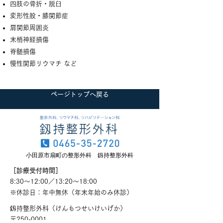
四肢の骨折・脱臼
変形性股・膝関節症
肩関節周囲炎
末梢神経損傷
脊髄損傷
慢性関節リウマチ など
ページトップへ戻る
小田原市扇町の整形外科 釼持整形外科
［診療受付時間］
8:30～12:00／13:20～18:00
​※休診日：年中無休（年末年始のみ休診）
釼持整形外科（けんもつせいけいげか）
〒250-0001