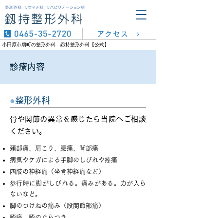
アクセス ›
小田原市扇町の整形外科 釼持整形外科【公式】
診療内容
●
整形外科
骨や関節の異常を感じたら当院へご相談
ください。
頚部痛、肩こり、腰痛、背部痛
病気やケガによる手脚のしびれや疼痛
四肢の神経痛（坐骨神経痛など）
歩行時に脚がしびれる。痛みがある。力が入ら
ないなど。
脚のつけねの痛み（股関節部痛）
膝痛、膝のぐらつき