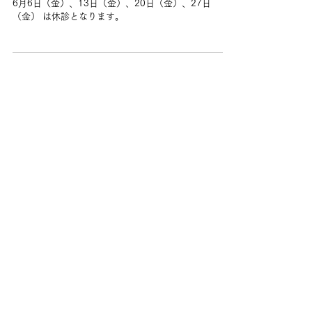
6月6日（金）、13日（金）、20日（金）、27日
（金） は休診となります。
2025年4月21日
【5月休診のお知らせ】
5月2日（金）、5日（月）、9日（金）、16日
（金）、23日（金）、30日（金） は休診となりま
す。
2025年4月21日
【4月23日の診療時間につきまして】
4月23日(水)の受付時間は午前11:30までとなります。
初診・再初診の受付はしておりません。 午後は休診で